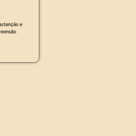
nutenção e
reensão.