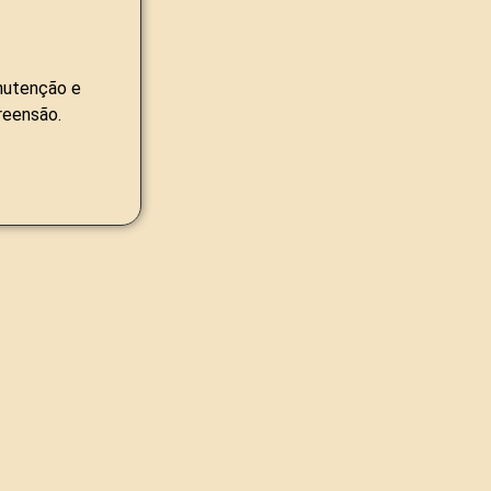
nutenção e
reensão.